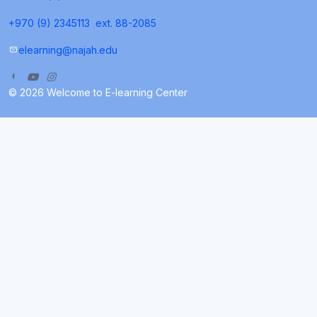
+970 (9) 2345113
ext. 88-2085
elearning@najah.edu
© 2026 Welcome to E-learning Center