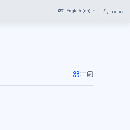
English ‎(en)‎
Log in