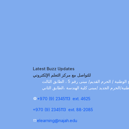
Latest Buzz Updates
للتواصل مع مركز التعلم الإلكتروني
نية / الحرم القديم/ مبنى رقم 5 ، الطابق الثالث
طنية/الحرم الجديد /مبنى كلية الهندسة ،الطابق الثاني
+970 (9) 2345113
ext. 4625
+970 (9) 2345113
ext. 88-2085
elearning@najah.edu