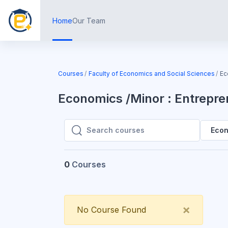
Skip to main content
Home
Our Team
Courses
Faculty of Economics and Social Sciences
Ec
Economics /Minor : Entrepre
Econ
Search courses
Search courses
0
Courses
Close
×
No Course Found