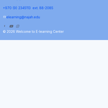
+970 (9) 2345113
ext. 88-2085
elearning@najah.edu
© 2026 Welcome to E-learning Center