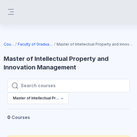
Skip to main content
Side panel
Courses
Faculty of Graduate Studies
Master of Intellectual Property and Innovation Management
Master of Intellectual Property and
Innovation Management
Search courses
Search courses
Master of Intellectual Property and Innovation Management
0
Courses