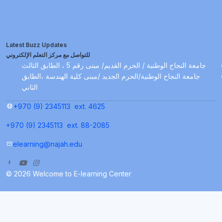
Latest Buzz Updates
للتواصل مع مركز التعلم الإلكتروني
جامعة النجاح الوطنية / الحرم القديم/ مبنى رقم 5 ، الطابق الثالث
جامعة النجاح الوطنية/الحرم الجديد /مبنى كلية الهندسة ،الطابق
الثاني
+970 (9) 2345113
ext. 4625
+970 (9) 2345113
ext. 88-2085
elearning@najah.edu
© 2026 Welcome to E-learning Center