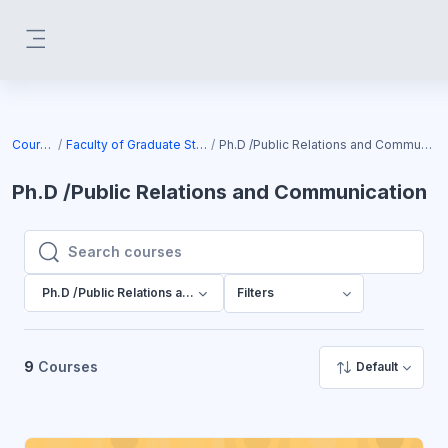
Skip to main content
Side panel
Courses
Faculty of Graduate Studies
Ph.D /Public Relations and Communication
Ph.D /Public Relations and Communication
Search courses
Search courses
Ph.D /Public Relations and Communication
Filters
9
Courses
Default