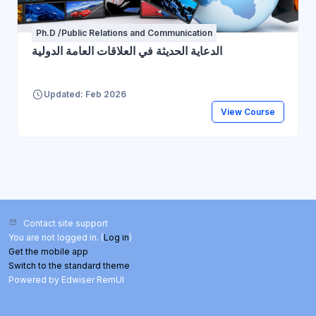
Ph.D /Public Relations and Communication
الدعاية الحديثة في العلاقات العامة الدولية
Updated: Feb 2026
View Course
Contact site support
You are not logged in. (
Log in
)
Get the mobile app
Switch to the standard theme
Powered by Edwiser RemUI