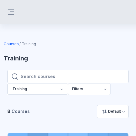
Skip to main content
Side panel
Courses
Training
Training
Search courses
Search courses
Training
Filters
8
Courses
Default