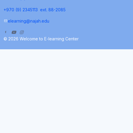
+970 (9) 2345113
ext. 88-2085
elearning@najah.edu
© 2026 Welcome to E-learning Center