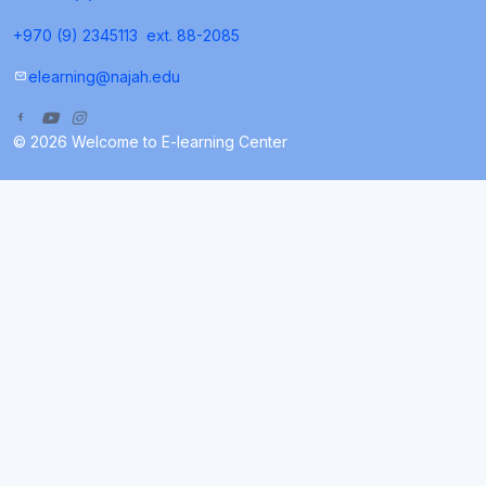
+970 (9) 2345113
ext. 88-2085
elearning@najah.edu
© 2026 Welcome to E-learning Center