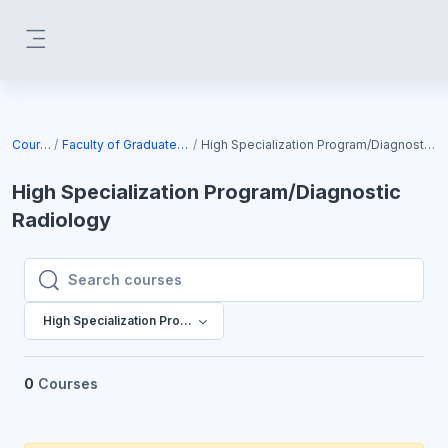
Skip to main content
Side panel
Courses
Faculty of Graduate Studies
High Specialization Program/Diagnostic Radiology
High Specialization Program/Diagnostic
Radiology
Search courses
Search courses
High Specialization Program/Diagnostic Radiology
0
Courses