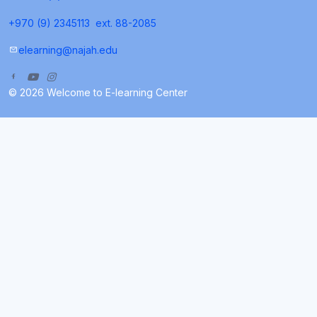
+970 (9) 2345113
ext. 88-2085
elearning@najah.edu
© 2026 Welcome to E-learning Center