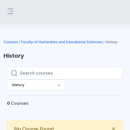
Skip to main content
Side panel
Courses
Faculty of Humanities and Educational Sciences
History
History
Search courses
Search courses
History
0
Courses
Clos
×
No Course Found