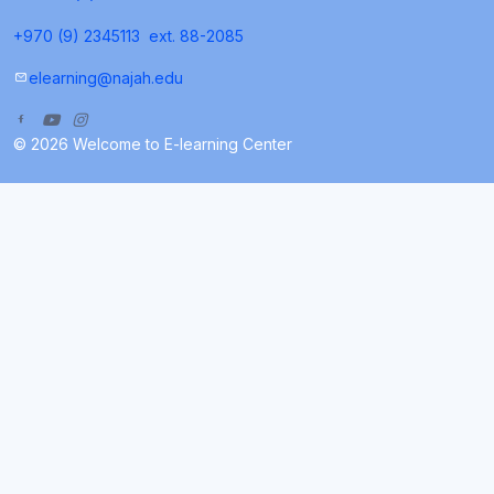
+970 (9) 2345113
ext. 88-2085
elearning@najah.edu
© 2026 Welcome to E-learning Center