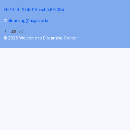
+970 (9) 2345113
ext. 88-2085
elearning@najah.edu
© 2026 Welcome to E-learning Center