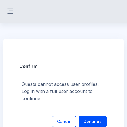
Skip to main content
Side panel
Confirm
Guests cannot access user profiles.
Log in with a full user account to
continue.
Cancel
Continue