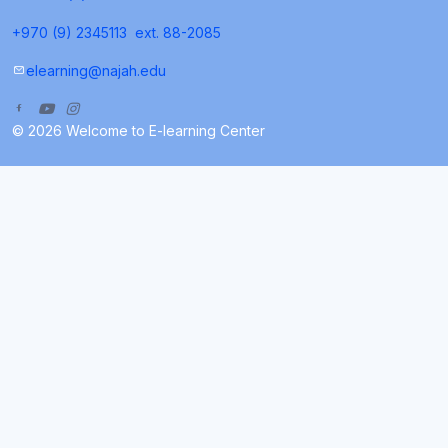
+970 (9) 2345113
ext. 88-2085
elearning@najah.edu
© 2026 Welcome to E-learning Center