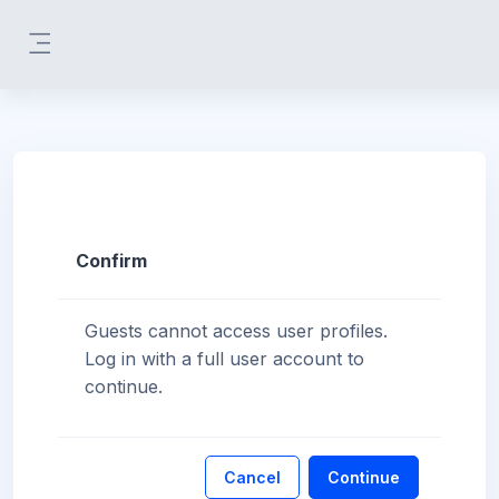
Skip to main content
Side panel
Confirm
Guests cannot access user profiles.
Log in with a full user account to
continue.
Cancel
Continue