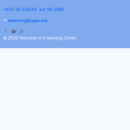
+970 (9) 2345113
ext. 88-2085
elearning@najah.edu
© 2026 Welcome to E-learning Center