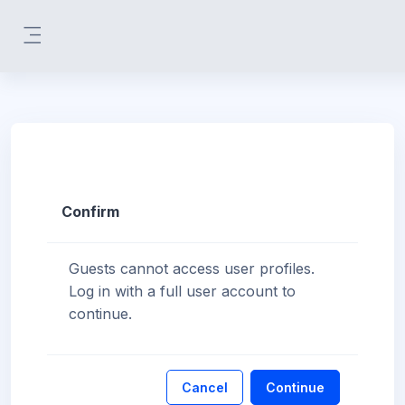
Skip to main content
Side panel
Confirm
Guests cannot access user profiles.
Log in with a full user account to
continue.
Cancel
Continue