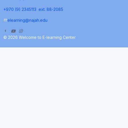
+970 (9) 2345113
ext. 88-2085
elearning@najah.edu
© 2026 Welcome to E-learning Center