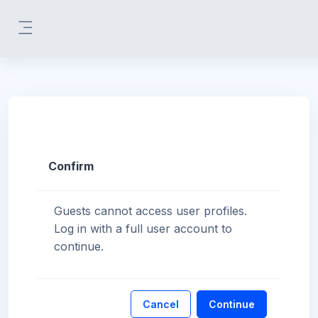
Skip to main content
Side panel
Confirm
Guests cannot access user profiles.
Log in with a full user account to
continue.
Cancel
Continue