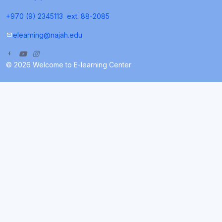
+970 (9) 2345113
ext. 88-2085
elearning@najah.edu
© 2026 Welcome to E-learning Center