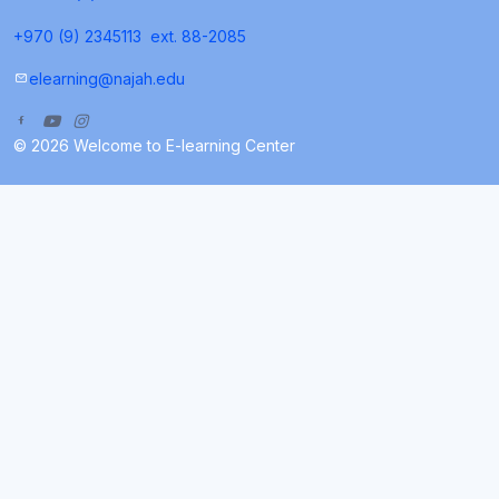
+970 (9) 2345113
ext. 88-2085
elearning@najah.edu
© 2026 Welcome to E-learning Center