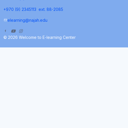
+970 (9) 2345113
ext. 88-2085
elearning@najah.edu
© 2026 Welcome to E-learning Center