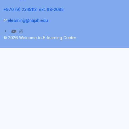
+970 (9) 2345113
ext. 88-2085
elearning@najah.edu
© 2026 Welcome to E-learning Center