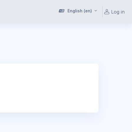
English ‎(en)‎
Log in