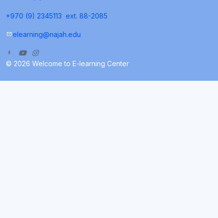
+970 (9) 2345113
ext. 88-2085
elearning@najah.edu
© 2026 Welcome to E-learning Center