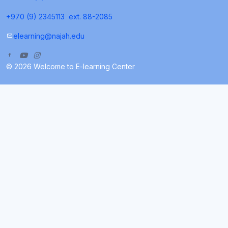
+970 (9) 2345113
ext. 88-2085
elearning@najah.edu
© 2026 Welcome to E-learning Center