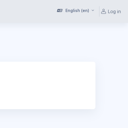
English ‎(en)‎
Log in