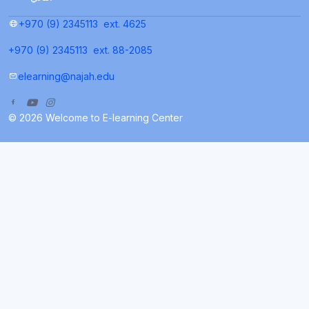
+970 (9) 2345113
ext. 4625
+970 (9) 2345113
ext. 88-2085
elearning@najah.edu
© 2026 Welcome to E-learning Center