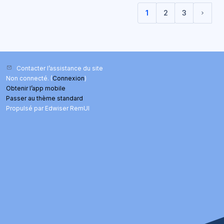
1
2
3
(actuel)
Page 
Contacter l’assistance du site
Non connecté. (
Connexion
)
Obtenir l’app mobile
Passer au thème standard
Propulsé par Edwiser RemUI