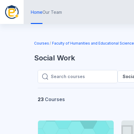
Skip to main content
Home
Our Team
Courses
Faculty of Humanities and Educational Scienc
Social Work
Soci
Search courses
Search courses
23
Courses