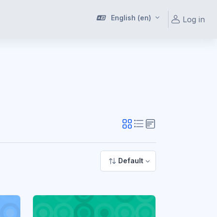
English ‎(en)‎
Log in
Default