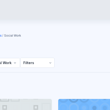
es
Social Work
al Work
Filters