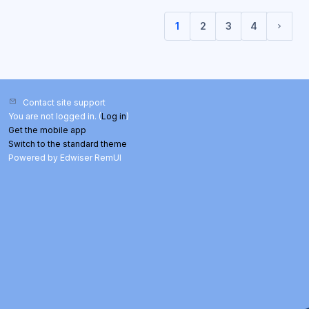
1
2
3
4
(current)
Next 
Contact site support
You are not logged in. (
Log in
)
Get the mobile app
Switch to the standard theme
Powered by Edwiser RemUI