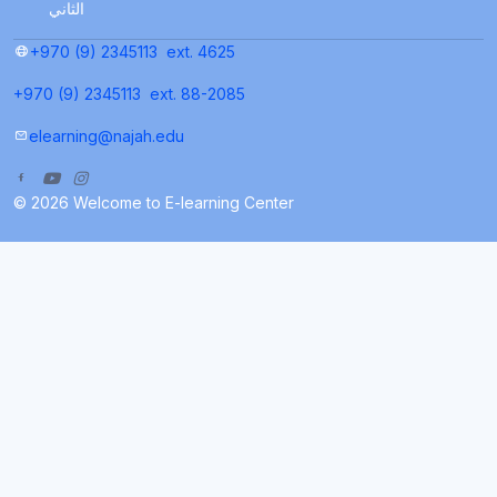
الثاني
+970 (9) 2345113
ext. 4625
+970 (9) 2345113
ext. 88-2085
elearning@najah.edu
© 2026 Welcome to E-learning Center